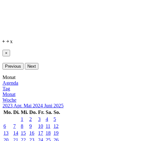
￩
￫
x
×
Previous
Next
Monat
Agenda
Tag
Monat
Woche
2023
Apr.
Mai 2024
Juni
2025
Mo.
Di.
Mi.
Do.
Fr.
Sa.
So.
1
2
3
4
5
6
7
8
9
10
11
12
13
14
15
16
17
18
19
20
21
22
23
24
25
26