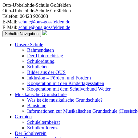
Otto-Ubbelohde-Schule Goßfelden
Otto-Ubbelohde-Schule Goßfelden
Telefon: 06423 926003
E-Mail:
schule@ous-gossfelden.de
E-Mail:
schule@ous-gossfelden.de
Schalte Navigation
Unsere Schule
Rahmendaten
Der Unterrichtstag
Schulordnung
Schulleben
Bilder aus der OUS
Inklusion – Fördern und Fordern
Kooperation mit den Kindertagesstätten
Kooperation mit dem Schulverbund Wetter
Musikalische Grundschule
Was ist die musikalische Grundschule?
Bausteine
Informationen zur Musikalischen Grundschule (Hessisch
Gremien
Schulelternbeirat
Schulkonferenz
Der Schulverein