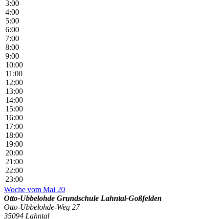
3:00
4:00
5:00
6:00
7:00
8:00
9:00
10:00
11:00
12:00
13:00
14:00
15:00
16:00
17:00
18:00
19:00
20:00
21:00
22:00
23:00
Woche vom Mai 20
Otto-Ubbelohde Grundschule Lahntal-Goßfelden
Otto-Ubbelohde-Weg 27
35094 Lahntal