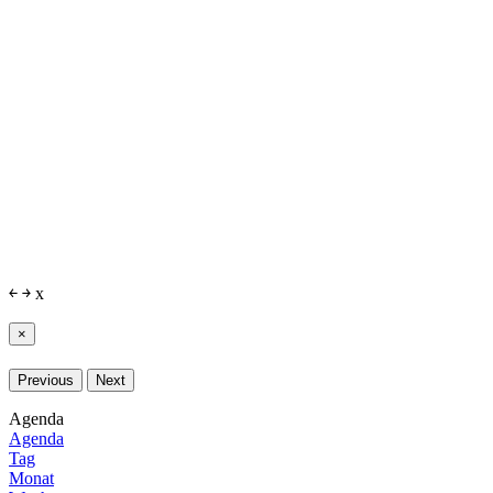
￩
￫
x
×
Previous
Next
Agenda
Agenda
Tag
Monat