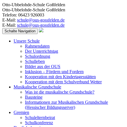
Otto-Ubbelohde-Schule Goßfelden
Otto-Ubbelohde-Schule Goßfelden
Telefon: 06423 926003
E-Mail:
schule@ous-gossfelden.de
E-Mail:
schule@ous-gossfelden.de
Schalte Navigation
Unsere Schule
Rahmendaten
Der Unterrichtstag
Schulordnung
Schulleben
Bilder aus der OUS
Inklusion – Fördern und Fordern
Kooperation mit den Kindertagesstätten
Kooperation mit dem Schulverbund Wetter
Musikalische Grundschule
Was ist die musikalische Grundschule?
Bausteine
Informationen zur Musikalischen Grundschule
(Hessischer Bildungsserver)
Gremien
Schulelternbeirat
Schulkonferenz