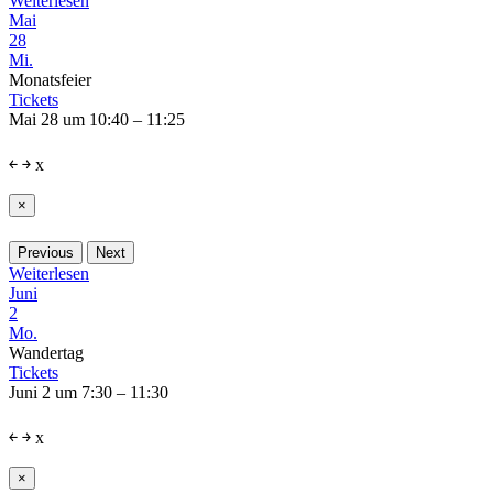
Weiterlesen
Mai
28
Mi.
Monatsfeier
Tickets
Mai 28 um 10:40 – 11:25
￩
￫
x
×
Previous
Next
Weiterlesen
Juni
2
Mo.
Wandertag
Tickets
Juni 2 um 7:30 – 11:30
￩
￫
x
×