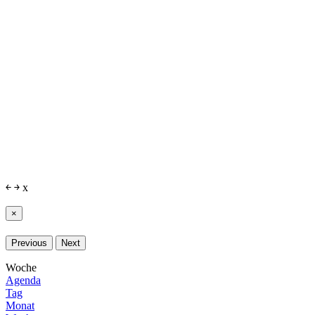
￩
￫
x
×
Previous
Next
Woche
Agenda
Tag
Monat