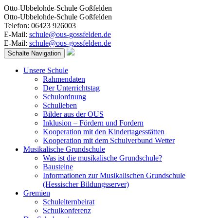
Otto-Ubbelohde-Schule Goßfelden
Otto-Ubbelohde-Schule Goßfelden
Telefon: 06423 926003
E-Mail:
schule@ous-gossfelden.de
E-Mail:
schule@ous-gossfelden.de
Schalte Navigation
Unsere Schule
Rahmendaten
Der Unterrichtstag
Schulordnung
Schulleben
Bilder aus der OUS
Inklusion – Fördern und Fordern
Kooperation mit den Kindertagesstätten
Kooperation mit dem Schulverbund Wetter
Musikalische Grundschule
Was ist die musikalische Grundschule?
Bausteine
Informationen zur Musikalischen Grundschule
(Hessischer Bildungsserver)
Gremien
Schulelternbeirat
Schulkonferenz