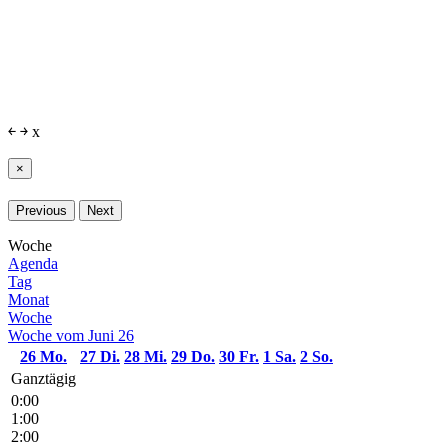
￩
￫
x
×
Previous
Next
Woche
Agenda
Tag
Monat
Woche
Woche vom Juni 26
26
Mo.
27
Di.
28
Mi.
29
Do.
30
Fr.
1
Sa.
2
So.
Ganztägig
0:00
1:00
2:00