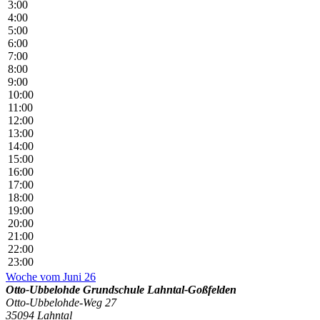
3:00
4:00
5:00
6:00
7:00
8:00
9:00
10:00
11:00
12:00
13:00
14:00
15:00
16:00
17:00
18:00
19:00
20:00
21:00
22:00
23:00
Woche vom Juni 26
Otto-Ubbelohde Grundschule Lahntal-Goßfelden
Otto-Ubbelohde-Weg 27
35094 Lahntal