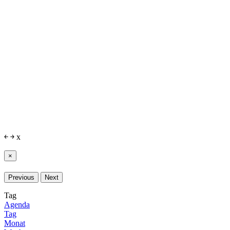
￩
￫
x
×
Previous
Next
Tag
Agenda
Tag
Monat