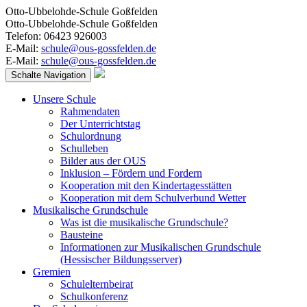
Otto-Ubbelohde-Schule Goßfelden
Otto-Ubbelohde-Schule Goßfelden
Telefon: 06423 926003
E-Mail:
schule@ous-gossfelden.de
E-Mail:
schule@ous-gossfelden.de
Schalte Navigation
Unsere Schule
Rahmendaten
Der Unterrichtstag
Schulordnung
Schulleben
Bilder aus der OUS
Inklusion – Fördern und Fordern
Kooperation mit den Kindertagesstätten
Kooperation mit dem Schulverbund Wetter
Musikalische Grundschule
Was ist die musikalische Grundschule?
Bausteine
Informationen zur Musikalischen Grundschule
(Hessischer Bildungsserver)
Gremien
Schulelternbeirat
Schulkonferenz