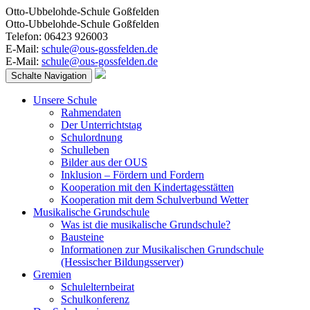
Otto-Ubbelohde-Schule Goßfelden
Otto-Ubbelohde-Schule Goßfelden
Telefon: 06423 926003
E-Mail:
schule@ous-gossfelden.de
E-Mail:
schule@ous-gossfelden.de
Schalte Navigation
Unsere Schule
Rahmendaten
Der Unterrichtstag
Schulordnung
Schulleben
Bilder aus der OUS
Inklusion – Fördern und Fordern
Kooperation mit den Kindertagesstätten
Kooperation mit dem Schulverbund Wetter
Musikalische Grundschule
Was ist die musikalische Grundschule?
Bausteine
Informationen zur Musikalischen Grundschule
(Hessischer Bildungsserver)
Gremien
Schulelternbeirat
Schulkonferenz