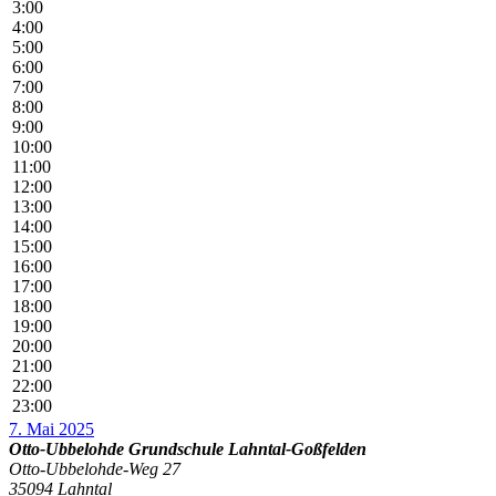
3:00
4:00
5:00
6:00
7:00
8:00
9:00
10:00
11:00
12:00
13:00
14:00
15:00
16:00
17:00
18:00
19:00
20:00
21:00
22:00
23:00
7. Mai 2025
Otto-Ubbelohde Grundschule Lahntal-Goßfelden
Otto-Ubbelohde-Weg 27
35094 Lahntal