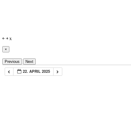
￩
￫
x
×
Previous
Next
22. APRIL 2025