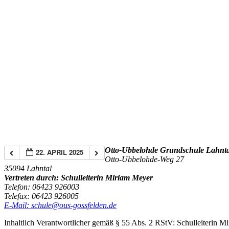
Otto-Ubbelohde Grundschule Lahnta
22. APRIL 2025
Otto-Ubbelohde-Weg 27
35094 Lahntal
Vertreten durch: Schulleiterin Miriam Meyer
Telefon: 06423 926003
Telefax: 06423 926005
E-Mail: schule@ous-gossfelden.de
Inhaltlich Verantwortlicher gemäß § 55 Abs. 2 RStV: Schulleiterin M