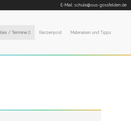
E-Mail:
schule@ous-gossfelden.de
lles / Termine
Ranzenpost
Materialien und Tipps