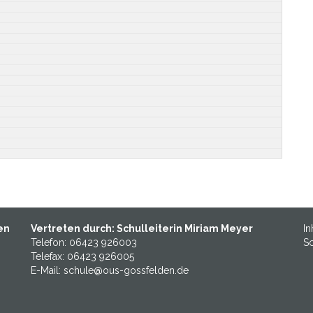
en
Vertreten durch: Schulleiterin Miriam Meyer
In
Telefon: 06423 926003
Sc
Telefax: 06423 926005
E-Mail: schule@ous-gossfelden.de