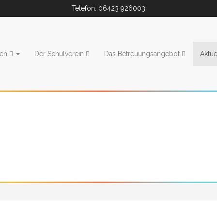
Telefon: 06423 926003
ien
Der Schulverein
Das Betreuungsangebot
Aktue