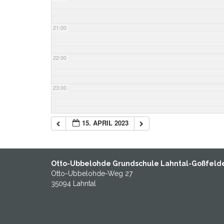
21:00
22:00
23:00
15. APRIL 2023
Otto-Ubbelohde Grundschule Lahntal-Goßfeld
Otto-Ubbelohde-Weg 27
35094 Lahntal