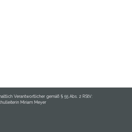
haltlich Verantwortlicher gemäß § 55 Abs. 2 RStV:
hulleiterin Miriam Meyer