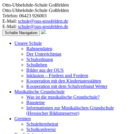
Otto-Ubbelohde-Schule Goßfelden
Otto-Ubbelohde-Schule Goßfelden
Telefon: 06423 926003
E-Mail:
schule@ous-gossfelden.de
E-Mail:
schule@ous-gossfelden.de
Schalte Navigation
Unsere Schule
Rahmendaten
Der Unterrichtstag
Schulordnung
Schulleben
Bilder aus der OUS
Inklusion – Fördern und Fordern
Kooperation mit den Kindertagesstätten
Kooperation mit dem Schulverbund Wetter
Musikalische Grundschule
Was ist die musikalische Grundschule?
Bausteine
Informationen zur Musikalischen Grundschule
(Hessischer Bildungsserver)
Gremien
Schulelternbeirat
Schulkonferenz