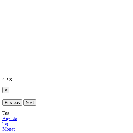
￩
￫
x
×
Previous
Next
Tag
Agenda
Tag
Monat