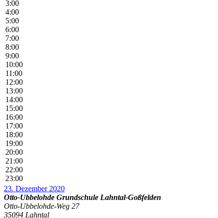
3:00
4:00
5:00
6:00
7:00
8:00
9:00
10:00
11:00
12:00
13:00
14:00
15:00
16:00
17:00
18:00
19:00
20:00
21:00
22:00
23:00
23. Dezember 2020
Otto-Ubbelohde Grundschule Lahntal-Goßfelden
Otto-Ubbelohde-Weg 27
35094 Lahntal