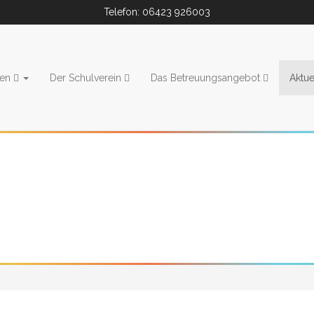
Telefon: 06423 926003
ien
Der Schulverein
Das Betreuungsangebot
Aktue