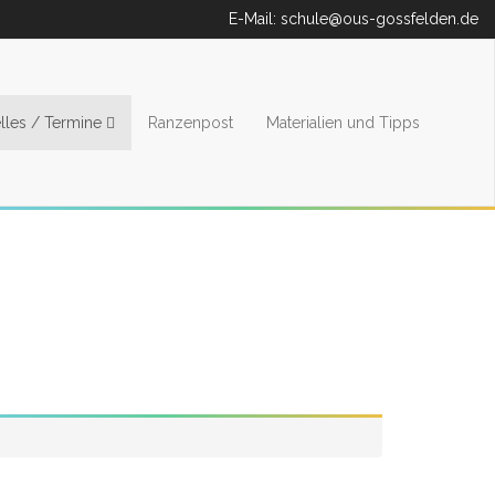
E-Mail:
schule@ous-gossfelden.de
lles / Termine
Ranzenpost
Materialien und Tipps