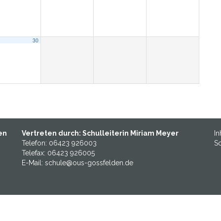
30
en
Vertreten durch: Schulleiterin Miriam Meyer
In
Telefon: 06423 926003
Sc
Telefax: 06423 926005
E-Mail: schule@ous-gossfelden.de