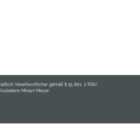
haltlich Verantwortlicher gemäß § 55 Abs. 2 RStV:
hulleiterin Miriam Meyer