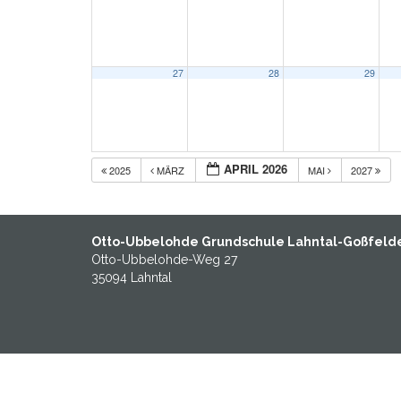
27
28
29
APRIL 2026
2025
MÄRZ
MAI
2027
Otto-Ubbelohde Grundschule Lahntal-Goßfeld
Otto-Ubbelohde-Weg 27
35094 Lahntal