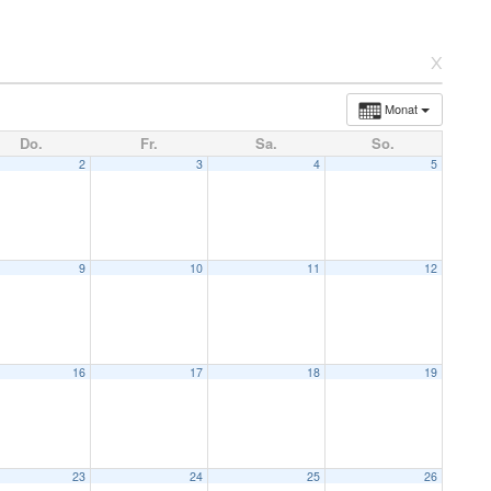
x
Monat
Do.
Fr.
Sa.
So.
2
3
4
5
9
10
11
12
16
17
18
19
23
24
25
26