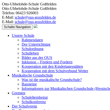
Otto-Ubbelohde-Schule Goßfelden
Otto-Ubbelohde-Schule Goßfelden
Telefon: 06423 926003
E-Mail:
schule@ous-gossfelden.de
E-Mail:
schule@ous-gossfelden.de
Schalte Navigation
Unsere Schule
Rahmendaten
Der Unterrichtstag
Schulordnung
Schulleben
Bilder aus der OUS
Inklusion – Fördern und Fordern
Kooperation mit den Kindertagesstätten
Kooperation mit dem Schulverbund Wetter
Musikalische Grundschule
Was ist die musikalische Grundschule?
Bausteine
Informationen zur Musikalischen Grundschule (Hessisch
Gremien
Schulelternbeirat
Schulkonferenz
Der Schulverein