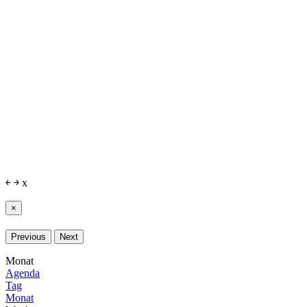
￩
￫
x
×
Previous
Next
Monat
Agenda
Tag
Monat