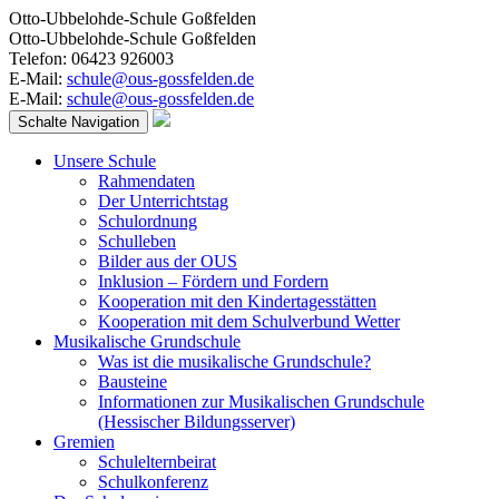
Otto-Ubbelohde-Schule Goßfelden
Otto-Ubbelohde-Schule Goßfelden
Telefon: 06423 926003
E-Mail:
schule@ous-gossfelden.de
E-Mail:
schule@ous-gossfelden.de
Schalte Navigation
Unsere Schule
Rahmendaten
Der Unterrichtstag
Schulordnung
Schulleben
Bilder aus der OUS
Inklusion – Fördern und Fordern
Kooperation mit den Kindertagesstätten
Kooperation mit dem Schulverbund Wetter
Musikalische Grundschule
Was ist die musikalische Grundschule?
Bausteine
Informationen zur Musikalischen Grundschule
(Hessischer Bildungsserver)
Gremien
Schulelternbeirat
Schulkonferenz