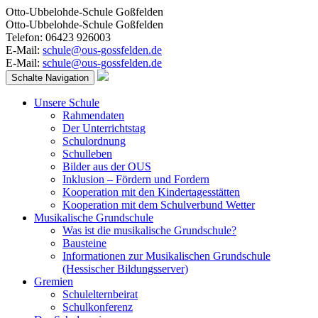
Otto-Ubbelohde-Schule Goßfelden
Otto-Ubbelohde-Schule Goßfelden
Telefon: 06423 926003
E-Mail:
schule@ous-gossfelden.de
E-Mail:
schule@ous-gossfelden.de
Schalte Navigation
Unsere Schule
Rahmendaten
Der Unterrichtstag
Schulordnung
Schulleben
Bilder aus der OUS
Inklusion – Fördern und Fordern
Kooperation mit den Kindertagesstätten
Kooperation mit dem Schulverbund Wetter
Musikalische Grundschule
Was ist die musikalische Grundschule?
Bausteine
Informationen zur Musikalischen Grundschule
(Hessischer Bildungsserver)
Gremien
Schulelternbeirat
Schulkonferenz