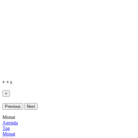
￩
￫
x
×
Previous
Next
Monat
Agenda
Tag
Monat