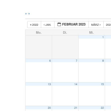
￩
￫
FEBRUAR 2023
2022
JAN.
MÄRZ
20
Mo.
Di.
Mi.
1
6
7
8
13
14
15
20
21
22