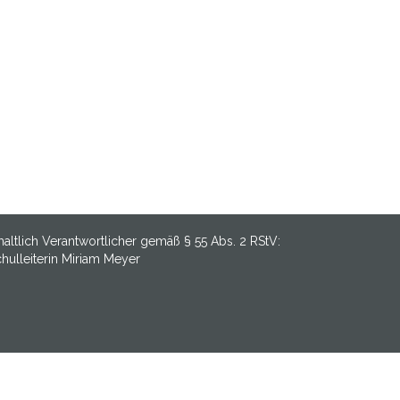
haltlich Verantwortlicher gemäß § 55 Abs. 2 RStV:
hulleiterin Miriam Meyer