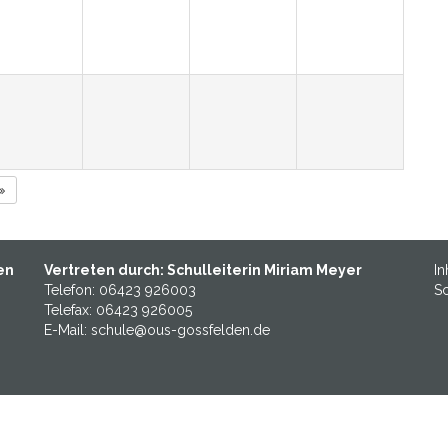
en
Vertreten durch: Schulleiterin Miriam Meyer
In
Telefon: 06423 926003
Sc
Telefax: 06423 926005
E-Mail: schule@ous-gossfelden.de