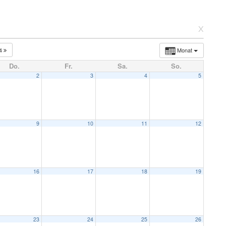
x
24
Monat
Do.
Fr.
Sa.
So.
2
3
4
5
9
10
11
12
16
17
18
19
23
24
25
26