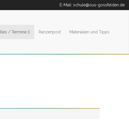
E-Mail:
schule@ous-gossfelden.de
lles / Termine
Ranzenpost
Materialien und Tipps