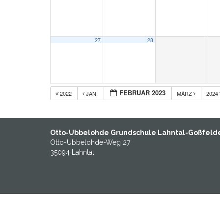
27
28
FEBRUAR 2023
2022
JAN.
MÄRZ
2024
Otto-Ubbelohde Grundschule Lahntal-Goßfeld
Otto-Ubbelohde-Weg 27
35094 Lahntal