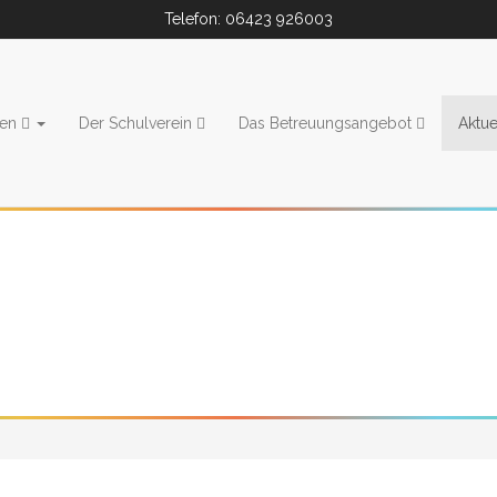
Telefon: 06423 926003
ien
Der Schulverein
Das Betreuungsangebot
Aktue