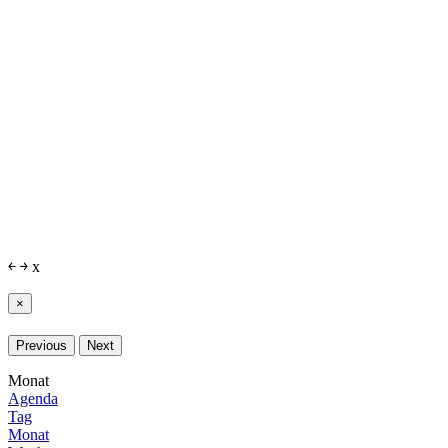
￩
￫
x
×
Previous
Next
Monat
Agenda
Tag
Monat