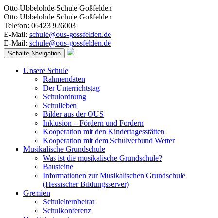
Otto-Ubbelohde-Schule Goßfelden
Otto-Ubbelohde-Schule Goßfelden
Telefon: 06423 926003
E-Mail:
schule@ous-gossfelden.de
E-Mail:
schule@ous-gossfelden.de
Schalte Navigation
Unsere Schule
Rahmendaten
Der Unterrichtstag
Schulordnung
Schulleben
Bilder aus der OUS
Inklusion – Fördern und Fordern
Kooperation mit den Kindertagesstätten
Kooperation mit dem Schulverbund Wetter
Musikalische Grundschule
Was ist die musikalische Grundschule?
Bausteine
Informationen zur Musikalischen Grundschule
(Hessischer Bildungsserver)
Gremien
Schulelternbeirat
Schulkonferenz