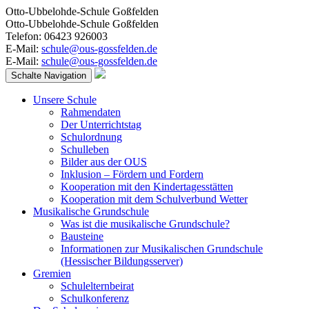
Otto-Ubbelohde-Schule Goßfelden
Otto-Ubbelohde-Schule Goßfelden
Telefon: 06423 926003
E-Mail:
schule@ous-gossfelden.de
E-Mail:
schule@ous-gossfelden.de
Schalte Navigation
Unsere Schule
Rahmendaten
Der Unterrichtstag
Schulordnung
Schulleben
Bilder aus der OUS
Inklusion – Fördern und Fordern
Kooperation mit den Kindertagesstätten
Kooperation mit dem Schulverbund Wetter
Musikalische Grundschule
Was ist die musikalische Grundschule?
Bausteine
Informationen zur Musikalischen Grundschule
(Hessischer Bildungsserver)
Gremien
Schulelternbeirat
Schulkonferenz