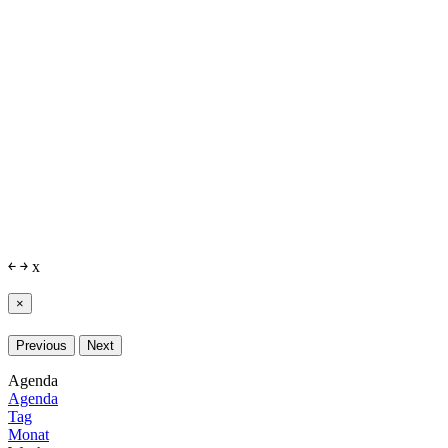
￩
￫
x
×
Previous
Next
Agenda
Agenda
Tag
Monat