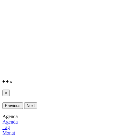
￩
￫
x
×
Previous
Next
Agenda
Agenda
Tag
Monat