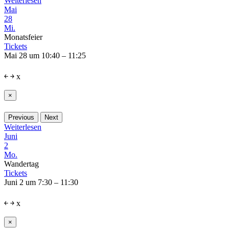
Weiterlesen
Mai
28
Mi.
Monatsfeier
Tickets
Mai 28 um 10:40 – 11:25
￩
￫
x
×
Previous
Next
Weiterlesen
Juni
2
Mo.
Wandertag
Tickets
Juni 2 um 7:30 – 11:30
￩
￫
x
×