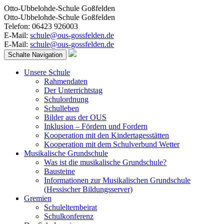
Otto-Ubbelohde-Schule Goßfelden
Otto-Ubbelohde-Schule Goßfelden
Telefon: 06423 926003
E-Mail:
schule@ous-gossfelden.de
E-Mail:
schule@ous-gossfelden.de
Schalte Navigation
Unsere Schule
Rahmendaten
Der Unterrichtstag
Schulordnung
Schulleben
Bilder aus der OUS
Inklusion – Fördern und Fordern
Kooperation mit den Kindertagesstätten
Kooperation mit dem Schulverbund Wetter
Musikalische Grundschule
Was ist die musikalische Grundschule?
Bausteine
Informationen zur Musikalischen Grundschule
(Hessischer Bildungsserver)
Gremien
Schulelternbeirat
Schulkonferenz