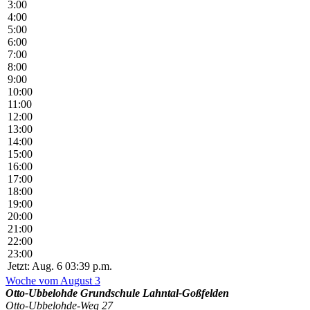
3:00
4:00
5:00
6:00
7:00
8:00
9:00
10:00
11:00
12:00
13:00
14:00
15:00
16:00
17:00
18:00
19:00
20:00
21:00
22:00
23:00
Jetzt: Aug. 6 03:39 p.m.
Woche vom August 3
Otto-Ubbelohde Grundschule Lahntal-Goßfelden
Otto-Ubbelohde-Weg 27