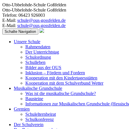
Otto-Ubbelohde-Schule Goßfelden
Otto-Ubbelohde-Schule Goßfelden
Telefon: 06423 926003
E-Mail:
schule@ous-gossfelden.de
E-Mail:
schule@ous-gossfelden.de
Schalte Navigation
Unsere Schule
Rahmendaten
Der Unterrichtstag
Schulordnung
Schulleben
Bilder aus der OUS
Inklusion – Fördern und Fordern
Kooperation mit den Kindertagesstätten
Kooperation mit dem Schulverbund Wetter
Musikalische Grundschule
Was ist die musikalische Grundschule?
Bausteine
Informationen zur Musikalischen Grundschule (Hessisch
Gremien
Schulelternbeirat
Schulkonferenz
Der Schulverein