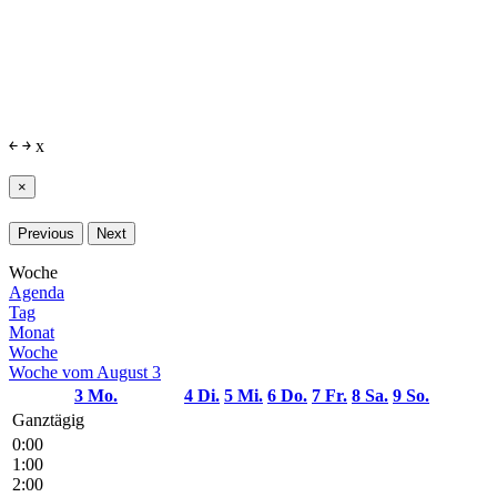
￩
￫
x
×
Previous
Next
Woche
Agenda
Tag
Monat
Woche
Woche vom August 3
3
Mo.
4
Di.
5
Mi.
6
Do.
7
Fr.
8
Sa.
9
So.
Ganztägig
0:00
1:00
2:00