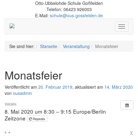
Otto-Ubbelohde-Schule Goßfelden
Telefon: 06423 926003
E-Mail:
schule@ous-gossfelden.de
Schalte
Navigati
Sie sind hier:
Starseite
Veranstaltung
Monatsfeier
Monatsfeier
Veröffentlicht am
20. Februar 2019
, aktualisiert am
14. März 2020
von
ousadmin
WANN:
8. Mai 2020 um 8:30 – 9:15
Europe/Berlin
Zeitzone
Repeats
x
￩
￫