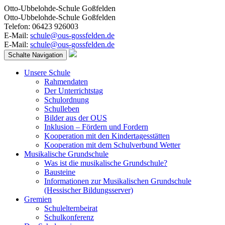
Otto-Ubbelohde-Schule Goßfelden
Otto-Ubbelohde-Schule Goßfelden
Telefon: 06423 926003
E-Mail:
schule@ous-gossfelden.de
E-Mail:
schule@ous-gossfelden.de
Schalte Navigation
Unsere Schule
Rahmendaten
Der Unterrichtstag
Schulordnung
Schulleben
Bilder aus der OUS
Inklusion – Fördern und Fordern
Kooperation mit den Kindertagesstätten
Kooperation mit dem Schulverbund Wetter
Musikalische Grundschule
Was ist die musikalische Grundschule?
Bausteine
Informationen zur Musikalischen Grundschule
(Hessischer Bildungsserver)
Gremien
Schulelternbeirat
Schulkonferenz