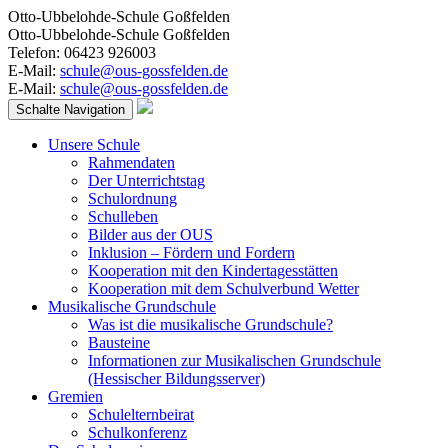
Otto-Ubbelohde-Schule Goßfelden
Otto-Ubbelohde-Schule Goßfelden
Telefon: 06423 926003
E-Mail:
schule@ous-gossfelden.de
E-Mail:
schule@ous-gossfelden.de
Schalte Navigation
Unsere Schule
Rahmendaten
Der Unterrichtstag
Schulordnung
Schulleben
Bilder aus der OUS
Inklusion – Fördern und Fordern
Kooperation mit den Kindertagesstätten
Kooperation mit dem Schulverbund Wetter
Musikalische Grundschule
Was ist die musikalische Grundschule?
Bausteine
Informationen zur Musikalischen Grundschule
(Hessischer Bildungsserver)
Gremien
Schulelternbeirat
Schulkonferenz