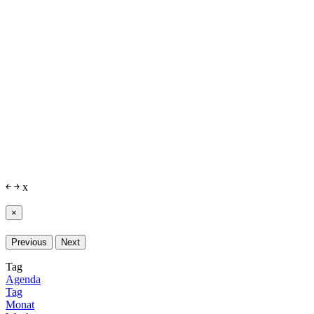
￩
￫
x
×
Previous
Next
Tag
Agenda
Tag
Monat