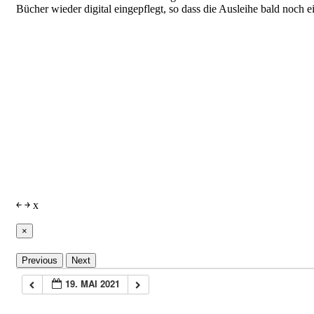
Bücher wieder digital eingepflegt, so dass die Ausleihe bald noch e
￩
￫
x
×
Previous
Next
19. MAI 2021