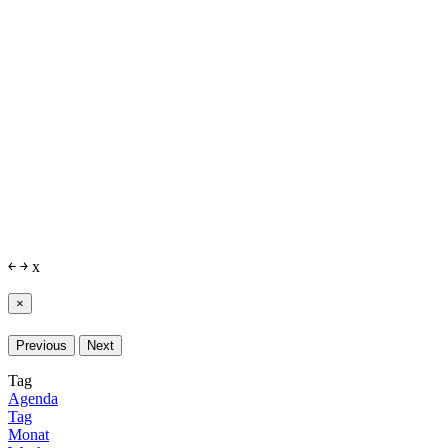
￩
￫
x
×
Previous
Next
Tag
Agenda
Tag
Monat