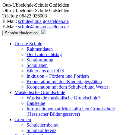
Otto-Ubbelohde-Schule Goßfelden
Otto-Ubbelohde-Schule Goßfelden
Telefon: 06423 926003
E-Mail:
schule@ous-gossfelden.de
E-Mail:
schule@ous-gossfelden.de
Schalte Navigation
Unsere Schule
Rahmendaten
Der Unterrichtstag
Schulordnung
Schulleben
Bilder aus der OUS
Inklusion – Fördern und Fordern
Kooperation mit den Kindertagesstätten
Kooperation mit dem Schulverbund Wetter
Musikalische Grundschule
Was ist die musikalische Grundschule?
Bausteine
Informationen zur Musikalischen Grundschule
(Hessischer Bildungsserver)
Gremien
Schulelternbeirat
Schulkonferenz