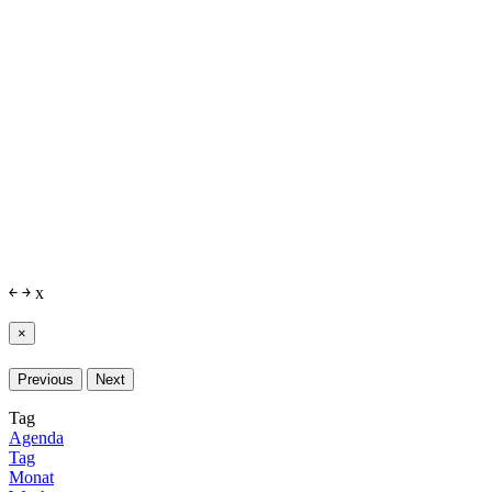
￩
￫
x
×
Previous
Next
Tag
Agenda
Tag
Monat