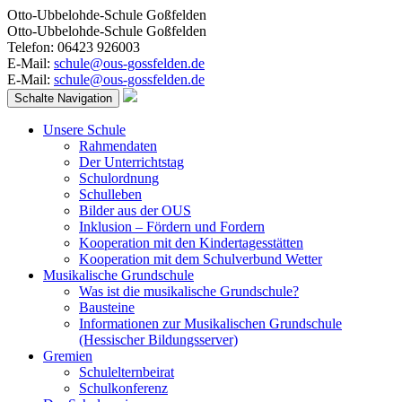
Otto-Ubbelohde-Schule Goßfelden
Otto-Ubbelohde-Schule Goßfelden
Telefon: 06423 926003
E-Mail:
schule@ous-gossfelden.de
E-Mail:
schule@ous-gossfelden.de
Schalte Navigation
Unsere Schule
Rahmendaten
Der Unterrichtstag
Schulordnung
Schulleben
Bilder aus der OUS
Inklusion – Fördern und Fordern
Kooperation mit den Kindertagesstätten
Kooperation mit dem Schulverbund Wetter
Musikalische Grundschule
Was ist die musikalische Grundschule?
Bausteine
Informationen zur Musikalischen Grundschule
(Hessischer Bildungsserver)
Gremien
Schulelternbeirat
Schulkonferenz