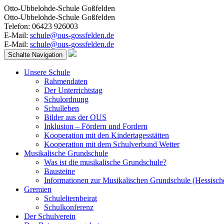
Otto-Ubbelohde-Schule Goßfelden
Otto-Ubbelohde-Schule Goßfelden
Telefon: 06423 926003
E-Mail:
schule@ous-gossfelden.de
E-Mail:
schule@ous-gossfelden.de
Schalte Navigation
Unsere Schule
Rahmendaten
Der Unterrichtstag
Schulordnung
Schulleben
Bilder aus der OUS
Inklusion – Fördern und Fordern
Kooperation mit den Kindertagesstätten
Kooperation mit dem Schulverbund Wetter
Musikalische Grundschule
Was ist die musikalische Grundschule?
Bausteine
Informationen zur Musikalischen Grundschule (Hessisch
Gremien
Schulelternbeirat
Schulkonferenz
Der Schulverein