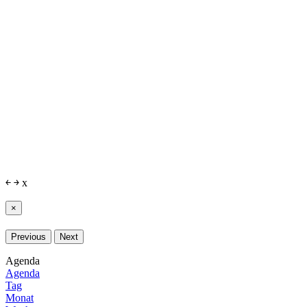
￩
￫
x
×
Previous
Next
Agenda
Agenda
Tag
Monat