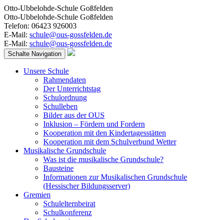
Otto-Ubbelohde-Schule Goßfelden
Otto-Ubbelohde-Schule Goßfelden
Telefon: 06423 926003
E-Mail:
schule@ous-gossfelden.de
E-Mail:
schule@ous-gossfelden.de
Schalte Navigation
Unsere Schule
Rahmendaten
Der Unterrichtstag
Schulordnung
Schulleben
Bilder aus der OUS
Inklusion – Fördern und Fordern
Kooperation mit den Kindertagesstätten
Kooperation mit dem Schulverbund Wetter
Musikalische Grundschule
Was ist die musikalische Grundschule?
Bausteine
Informationen zur Musikalischen Grundschule
(Hessischer Bildungsserver)
Gremien
Schulelternbeirat
Schulkonferenz