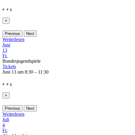
￩
￫
x
×
Previous
Next
Weiterlesen
Juni
13
Fr.
Bundesjugendspiele
Tickets
Juni 13 um 8:30 – 11:30
￩
￫
x
×
Previous
Next
Weiterlesen
Juli
4
Fr.