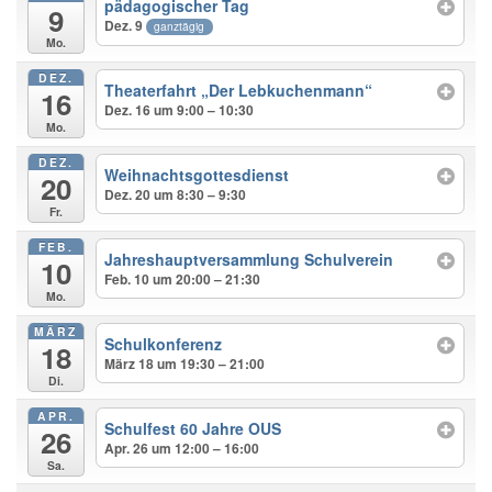
pädagogischer Tag
9
Dez. 9
ganztägig
Mo.
DEZ.
Theaterfahrt „Der Lebkuchenmann“
16
Dez. 16 um 9:00 – 10:30
Mo.
DEZ.
Weihnachtsgottesdienst
20
Dez. 20 um 8:30 – 9:30
Fr.
FEB.
Jahreshauptversammlung Schulverein
10
Feb. 10 um 20:00 – 21:30
Mo.
MÄRZ
Schulkonferenz
18
März 18 um 19:30 – 21:00
Di.
APR.
Schulfest 60 Jahre OUS
26
Apr. 26 um 12:00 – 16:00
Sa.