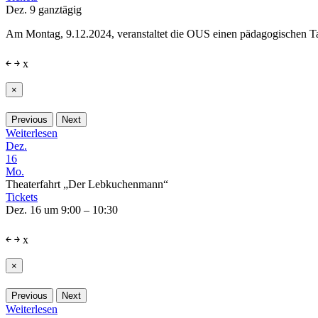
Dez. 9
ganztägig
Am Montag, 9.12.2024, veranstaltet die OUS einen pädagogischen Tag.
￩
￫
x
×
Previous
Next
Weiterlesen
Dez.
16
Mo.
Theaterfahrt „Der Lebkuchenmann“
Tickets
Dez. 16 um 9:00 – 10:30
￩
￫
x
×
Previous
Next
Weiterlesen