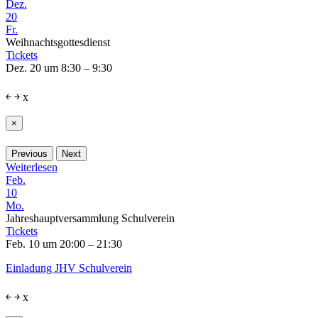
Dez.
20
Fr.
Weihnachtsgottesdienst
Tickets
Dez. 20 um 8:30 – 9:30
￩
￫
x
×
Previous
Next
Weiterlesen
Feb.
10
Mo.
Jahreshauptversammlung Schulverein
Tickets
Feb. 10 um 20:00 – 21:30
Einladung JHV Schulverein
￩
￫
x