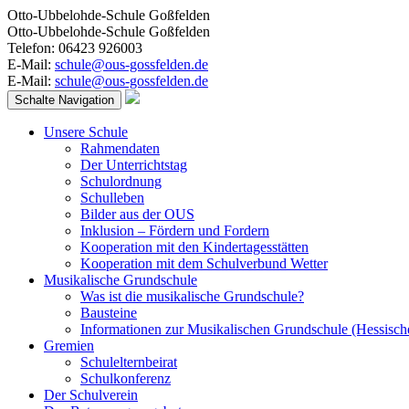
Otto-Ubbelohde-Schule Goßfelden
Otto-Ubbelohde-Schule Goßfelden
Telefon: 06423 926003
E-Mail:
schule@ous-gossfelden.de
E-Mail:
schule@ous-gossfelden.de
Schalte Navigation
Unsere Schule
Rahmendaten
Der Unterrichtstag
Schulordnung
Schulleben
Bilder aus der OUS
Inklusion – Fördern und Fordern
Kooperation mit den Kindertagesstätten
Kooperation mit dem Schulverbund Wetter
Musikalische Grundschule
Was ist die musikalische Grundschule?
Bausteine
Informationen zur Musikalischen Grundschule (Hessisch
Gremien
Schulelternbeirat
Schulkonferenz
Der Schulverein