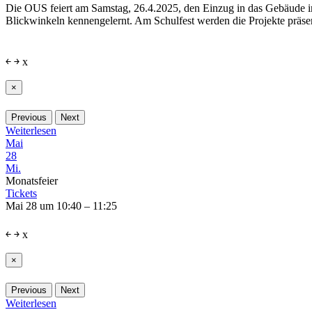
Die OUS feiert am Samstag, 26.4.2025, den Einzug in das Gebäude i
Blickwinkeln kennengelernt. Am Schulfest werden die Projekte präsent
￩
￫
x
×
Previous
Next
Weiterlesen
Mai
28
Mi.
Monatsfeier
Tickets
Mai 28 um 10:40 – 11:25
￩
￫
x
×
Previous
Next
Weiterlesen