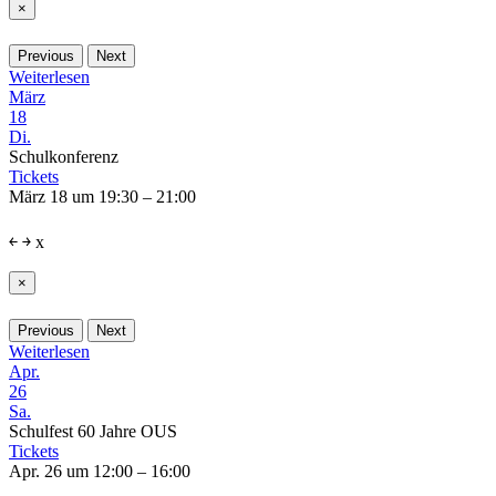
×
Previous
Next
Weiterlesen
März
18
Di.
Schulkonferenz
Tickets
März 18 um 19:30 – 21:00
￩
￫
x
×
Previous
Next
Weiterlesen
Apr.
26
Sa.
Schulfest 60 Jahre OUS
Tickets
Apr. 26 um 12:00 – 16:00