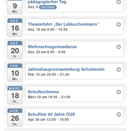
pädagogischer Tag
9
Dez. 9
ganztägig
Mo.
DEZ.
Theaterfahrt „Der Lebkuchenmann“
16
Dez. 16 um 9:00 – 10:30
Mo.
DEZ.
Weihnachtsgottesdienst
20
Dez. 20 um 8:30 – 9:30
Fr.
FEB.
Jahreshauptversammlung Schulverein
10
Feb. 10 um 20:00 – 21:30
Mo.
MÄRZ
Schulkonferenz
18
März 18 um 19:30 – 21:00
Di.
APR.
Schulfest 60 Jahre OUS
26
Apr. 26 um 12:00 – 16:00
Sa.