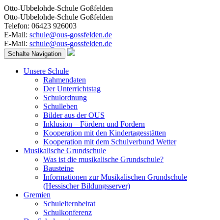
Otto-Ubbelohde-Schule Goßfelden
Otto-Ubbelohde-Schule Goßfelden
Telefon: 06423 926003
E-Mail:
schule@ous-gossfelden.de
E-Mail:
schule@ous-gossfelden.de
Schalte Navigation
Unsere Schule
Rahmendaten
Der Unterrichtstag
Schulordnung
Schulleben
Bilder aus der OUS
Inklusion – Fördern und Fordern
Kooperation mit den Kindertagesstätten
Kooperation mit dem Schulverbund Wetter
Musikalische Grundschule
Was ist die musikalische Grundschule?
Bausteine
Informationen zur Musikalischen Grundschule
(Hessischer Bildungsserver)
Gremien
Schulelternbeirat
Schulkonferenz