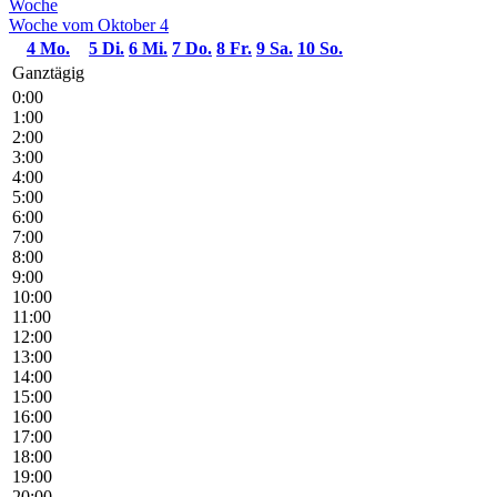
Woche
Woche vom Oktober 4
4
Mo.
5
Di.
6
Mi.
7
Do.
8
Fr.
9
Sa.
10
So.
Ganztägig
0:00
1:00
2:00
3:00
4:00
5:00
6:00
7:00
8:00
9:00
10:00
11:00
12:00
13:00
14:00
15:00
16:00
17:00
18:00
19:00
20:00