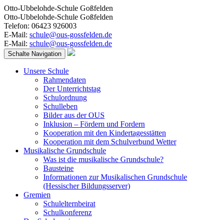
Otto-Ubbelohde-Schule Goßfelden
Otto-Ubbelohde-Schule Goßfelden
Telefon: 06423 926003
E-Mail:
schule@ous-gossfelden.de
E-Mail:
schule@ous-gossfelden.de
Schalte Navigation
Unsere Schule
Rahmendaten
Der Unterrichtstag
Schulordnung
Schulleben
Bilder aus der OUS
Inklusion – Fördern und Fordern
Kooperation mit den Kindertagesstätten
Kooperation mit dem Schulverbund Wetter
Musikalische Grundschule
Was ist die musikalische Grundschule?
Bausteine
Informationen zur Musikalischen Grundschule
(Hessischer Bildungsserver)
Gremien
Schulelternbeirat
Schulkonferenz