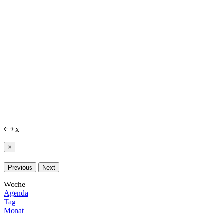
￩
￫
x
×
Previous
Next
Woche
Agenda
Tag
Monat