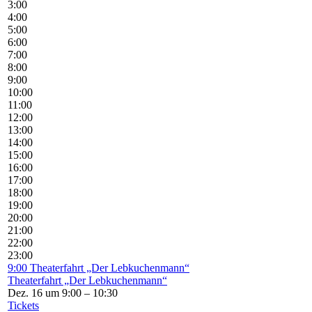
3:00
4:00
5:00
6:00
7:00
8:00
9:00
10:00
11:00
12:00
13:00
14:00
15:00
16:00
17:00
18:00
19:00
20:00
21:00
22:00
23:00
9:00
Theaterfahrt „Der Lebkuchenmann“
Theaterfahrt „Der Lebkuchenmann“
Dez. 16 um 9:00 – 10:30
Tickets