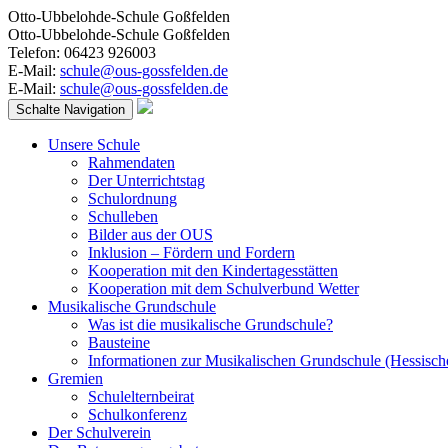
Otto-Ubbelohde-Schule Goßfelden
Otto-Ubbelohde-Schule Goßfelden
Telefon: 06423 926003
E-Mail:
schule@ous-gossfelden.de
E-Mail:
schule@ous-gossfelden.de
Schalte Navigation
Unsere Schule
Rahmendaten
Der Unterrichtstag
Schulordnung
Schulleben
Bilder aus der OUS
Inklusion – Fördern und Fordern
Kooperation mit den Kindertagesstätten
Kooperation mit dem Schulverbund Wetter
Musikalische Grundschule
Was ist die musikalische Grundschule?
Bausteine
Informationen zur Musikalischen Grundschule (Hessisch
Gremien
Schulelternbeirat
Schulkonferenz
Der Schulverein