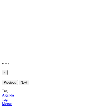
￩
￫
x
×
Previous
Next
Tag
Agenda
Tag
Monat