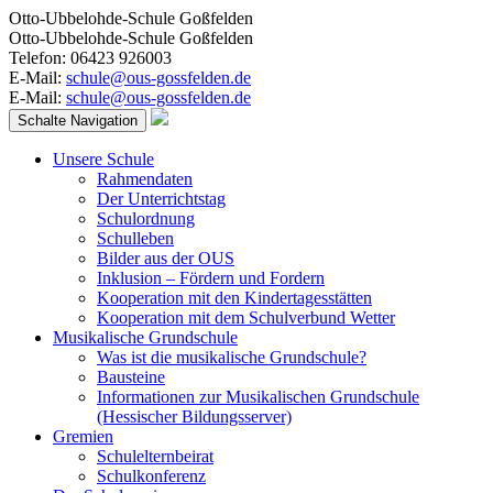
Otto-Ubbelohde-Schule Goßfelden
Otto-Ubbelohde-Schule Goßfelden
Telefon: 06423 926003
E-Mail:
schule@ous-gossfelden.de
E-Mail:
schule@ous-gossfelden.de
Schalte Navigation
Unsere Schule
Rahmendaten
Der Unterrichtstag
Schulordnung
Schulleben
Bilder aus der OUS
Inklusion – Fördern und Fordern
Kooperation mit den Kindertagesstätten
Kooperation mit dem Schulverbund Wetter
Musikalische Grundschule
Was ist die musikalische Grundschule?
Bausteine
Informationen zur Musikalischen Grundschule
(Hessischer Bildungsserver)
Gremien
Schulelternbeirat
Schulkonferenz