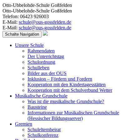
Otto-Ubbelohde-Schule Goßfelden
Otto-Ubbelohde-Schule Goßfelden
Telefon: 06423 926003
E-Mail:
schule@ous-gossfelden.de
E-Mail:
schule@ous-gossfelden.de
Schalte Navigation
Unsere Schule
Rahmendaten
Der Unterrichtstag
Schulordnung
Schulleben
Bilder aus der OUS
Inklusion – Fördern und Fordern
Kooperation mit den Kindertagesstätten
Kooperation mit dem Schulverbund Wetter
Musikalische Grundschule
Was ist die musikalische Grundschule?
Bausteine
Informationen zur Musikalischen Grundschule
(Hessischer Bildungsserver)
Gremien
Schulelternbeirat
Schulkonferenz