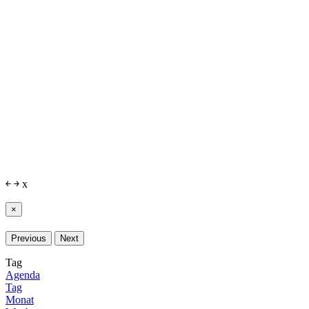
￩
￫
x
×
Previous
Next
Tag
Agenda
Tag
Monat