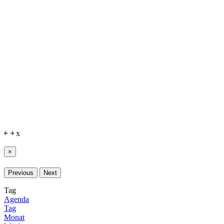
￩
￫
x
×
Previous
Next
Tag
Agenda
Tag
Monat