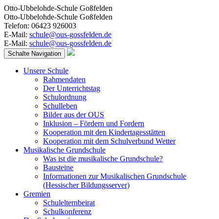
Otto-Ubbelohde-Schule Goßfelden
Otto-Ubbelohde-Schule Goßfelden
Telefon: 06423 926003
E-Mail:
schule@ous-gossfelden.de
E-Mail:
schule@ous-gossfelden.de
Schalte Navigation
Unsere Schule
Rahmendaten
Der Unterrichtstag
Schulordnung
Schulleben
Bilder aus der OUS
Inklusion – Fördern und Fordern
Kooperation mit den Kindertagesstätten
Kooperation mit dem Schulverbund Wetter
Musikalische Grundschule
Was ist die musikalische Grundschule?
Bausteine
Informationen zur Musikalischen Grundschule
(Hessischer Bildungsserver)
Gremien
Schulelternbeirat
Schulkonferenz