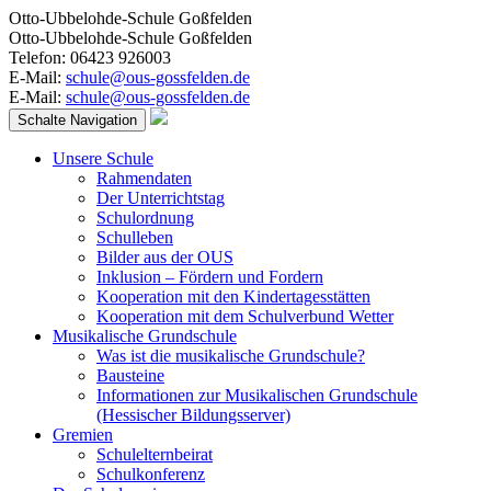
Otto-Ubbelohde-Schule Goßfelden
Otto-Ubbelohde-Schule Goßfelden
Telefon: 06423 926003
E-Mail:
schule@ous-gossfelden.de
E-Mail:
schule@ous-gossfelden.de
Schalte Navigation
Unsere Schule
Rahmendaten
Der Unterrichtstag
Schulordnung
Schulleben
Bilder aus der OUS
Inklusion – Fördern und Fordern
Kooperation mit den Kindertagesstätten
Kooperation mit dem Schulverbund Wetter
Musikalische Grundschule
Was ist die musikalische Grundschule?
Bausteine
Informationen zur Musikalischen Grundschule
(Hessischer Bildungsserver)
Gremien
Schulelternbeirat
Schulkonferenz