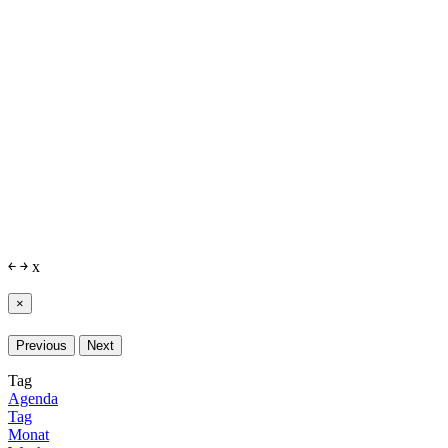
￩
￫
x
×
Previous
Next
Tag
Agenda
Tag
Monat