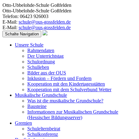
Otto-Ubbelohde-Schule Goßfelden
Otto-Ubbelohde-Schule Goßfelden
Telefon: 06423 926003
E-Mail:
schule@ous-gossfelden.de
E-Mail:
schule@ous-gossfelden.de
Schalte Navigation
Unsere Schule
Rahmendaten
Der Unterrichtstag
Schulordnung
Schulleben
Bilder aus der OUS
Inklusion – Fördern und Fordern
Kooperation mit den Kindertagesstätten
Kooperation mit dem Schulverbund Wetter
Musikalische Grundschule
Was ist die musikalische Grundschule?
Bausteine
Informationen zur Musikalischen Grundschule
(Hessischer Bildungsserver)
Gremien
Schulelternbeirat
Schulkonferenz