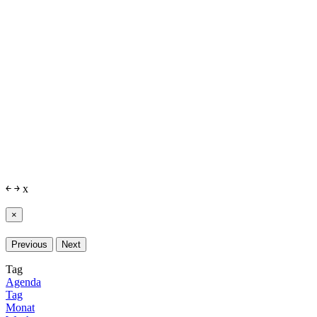
￩
￫
x
×
Previous
Next
Tag
Agenda
Tag
Monat