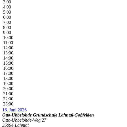
3:00
4:00
5:00
6:00
7:00
8:00
9:00
10:00
11:00
12:00
13:00
14:00
15:00
16:00
17:00
18:00
19:00
20:00
21:00
22:00
23:00
16. Juni 2026
Otto-Ubbelohde Grundschule Lahntal-Goßfelden
Otto-Ubbelohde-Weg 27
35094 Lahntal