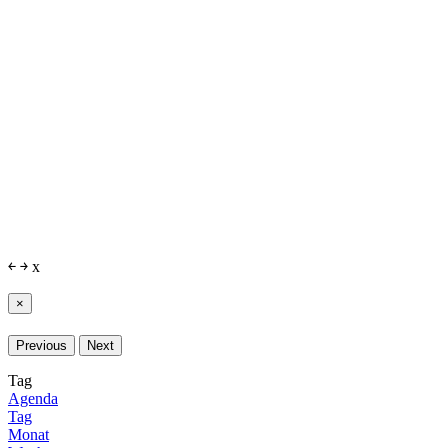
￩
￫
x
×
Previous
Next
Tag
Agenda
Tag
Monat