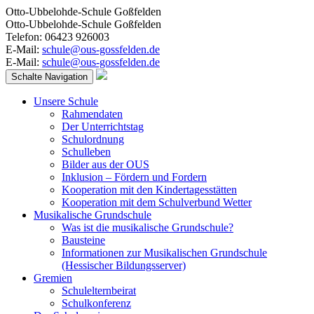
Otto-Ubbelohde-Schule Goßfelden
Otto-Ubbelohde-Schule Goßfelden
Telefon: 06423 926003
E-Mail:
schule@ous-gossfelden.de
E-Mail:
schule@ous-gossfelden.de
Schalte Navigation
Unsere Schule
Rahmendaten
Der Unterrichtstag
Schulordnung
Schulleben
Bilder aus der OUS
Inklusion – Fördern und Fordern
Kooperation mit den Kindertagesstätten
Kooperation mit dem Schulverbund Wetter
Musikalische Grundschule
Was ist die musikalische Grundschule?
Bausteine
Informationen zur Musikalischen Grundschule
(Hessischer Bildungsserver)
Gremien
Schulelternbeirat
Schulkonferenz