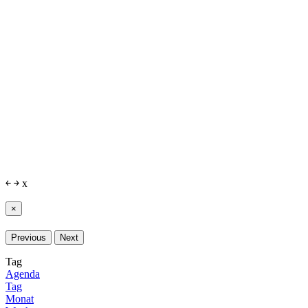
￩
￫
x
×
Previous
Next
Tag
Agenda
Tag
Monat