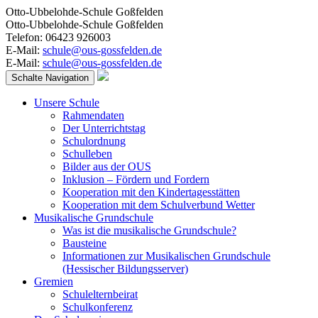
Otto-Ubbelohde-Schule Goßfelden
Otto-Ubbelohde-Schule Goßfelden
Telefon: 06423 926003
E-Mail:
schule@ous-gossfelden.de
E-Mail:
schule@ous-gossfelden.de
Schalte Navigation
Unsere Schule
Rahmendaten
Der Unterrichtstag
Schulordnung
Schulleben
Bilder aus der OUS
Inklusion – Fördern und Fordern
Kooperation mit den Kindertagesstätten
Kooperation mit dem Schulverbund Wetter
Musikalische Grundschule
Was ist die musikalische Grundschule?
Bausteine
Informationen zur Musikalischen Grundschule
(Hessischer Bildungsserver)
Gremien
Schulelternbeirat
Schulkonferenz