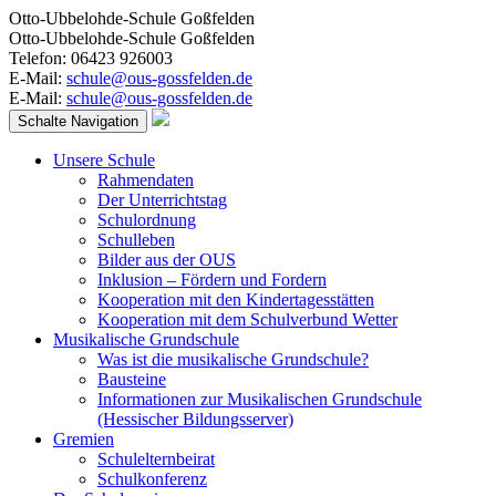
Otto-Ubbelohde-Schule Goßfelden
Otto-Ubbelohde-Schule Goßfelden
Telefon: 06423 926003
E-Mail:
schule@ous-gossfelden.de
E-Mail:
schule@ous-gossfelden.de
Schalte Navigation
Unsere Schule
Rahmendaten
Der Unterrichtstag
Schulordnung
Schulleben
Bilder aus der OUS
Inklusion – Fördern und Fordern
Kooperation mit den Kindertagesstätten
Kooperation mit dem Schulverbund Wetter
Musikalische Grundschule
Was ist die musikalische Grundschule?
Bausteine
Informationen zur Musikalischen Grundschule
(Hessischer Bildungsserver)
Gremien
Schulelternbeirat
Schulkonferenz