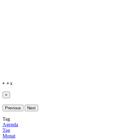
￩
￫
x
×
Previous
Next
Tag
Agenda
Tag
Monat