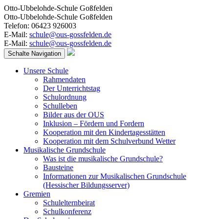
Otto-Ubbelohde-Schule Goßfelden
Otto-Ubbelohde-Schule Goßfelden
Telefon: 06423 926003
E-Mail:
schule@ous-gossfelden.de
E-Mail:
schule@ous-gossfelden.de
Schalte Navigation
Unsere Schule
Rahmendaten
Der Unterrichtstag
Schulordnung
Schulleben
Bilder aus der OUS
Inklusion – Fördern und Fordern
Kooperation mit den Kindertagesstätten
Kooperation mit dem Schulverbund Wetter
Musikalische Grundschule
Was ist die musikalische Grundschule?
Bausteine
Informationen zur Musikalischen Grundschule
(Hessischer Bildungsserver)
Gremien
Schulelternbeirat
Schulkonferenz