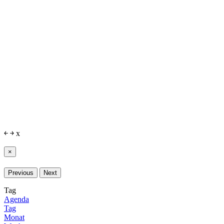
￩
￫
x
×
Previous
Next
Tag
Agenda
Tag
Monat