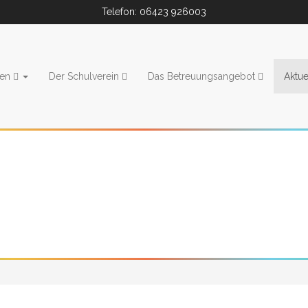
Telefon: 06423 926003
ien
Der Schulverein
Das Betreuungsangebot
Aktue