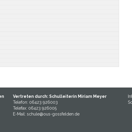
en
Vertreten durch: Schulleiterin Miriam Meyer
In
Telefon: 06423 926003
Sc
Telefax: 06423 926005
E-Mail: schule@ous-gossfelden.de