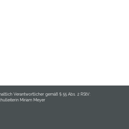
haltlich Verantwortlicher gemäß § 55 Abs. 2 RStV:
hulleiterin Miriam Meyer