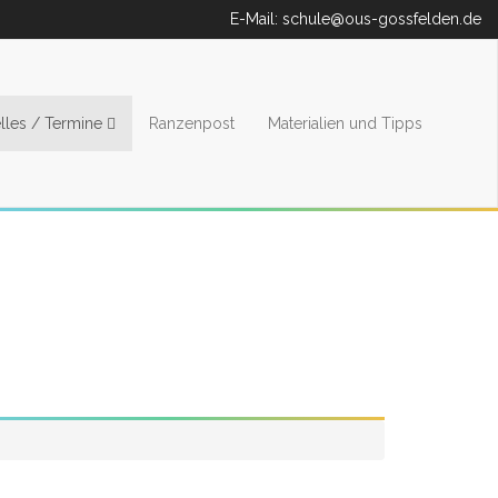
E-Mail:
schule@ous-gossfelden.de
lles / Termine
Ranzenpost
Materialien und Tipps