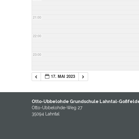
21:00
22:00
23:00
17. MAI 2023
Otto-Ubbelohde Grundschule Lahntal-Goßfeld
Otto-Ubbelohde-Weg 27
35094 Lahntal