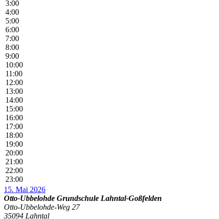
3:00
4:00
5:00
6:00
7:00
8:00
9:00
10:00
11:00
12:00
13:00
14:00
15:00
16:00
17:00
18:00
19:00
20:00
21:00
22:00
23:00
15. Mai 2026
Otto-Ubbelohde Grundschule Lahntal-Goßfelden
Otto-Ubbelohde-Weg 27
35094 Lahntal