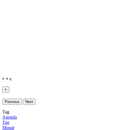
￩
￫
x
×
Previous
Next
Tag
Agenda
Tag
Monat