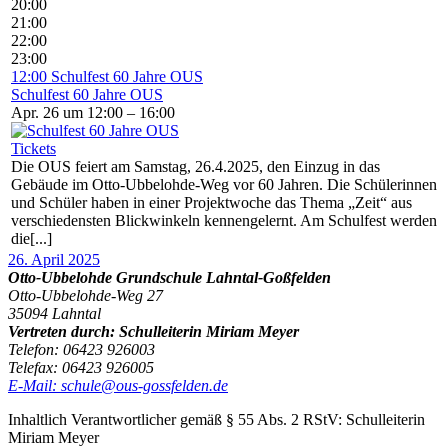
20:00
21:00
22:00
23:00
12:00
Schulfest 60 Jahre OUS
Schulfest 60 Jahre OUS
Apr. 26 um 12:00 – 16:00
Tickets
Die OUS feiert am Samstag, 26.4.2025, den Einzug in das
Gebäude im Otto-Ubbelohde-Weg vor 60 Jahren. Die Schülerinnen
und Schüler haben in einer Projektwoche das Thema „Zeit“ aus
verschiedensten Blickwinkeln kennengelernt. Am Schulfest werden
die[...]
26. April 2025
Otto-Ubbelohde Grundschule Lahntal-Goßfelden
Otto-Ubbelohde-Weg 27
35094 Lahntal
Vertreten durch: Schulleiterin Miriam Meyer
Telefon: 06423 926003
Telefax: 06423 926005
E-Mail: schule@ous-gossfelden.de
Inhaltlich Verantwortlicher gemäß § 55 Abs. 2 RStV: Schulleiterin
Miriam Meyer