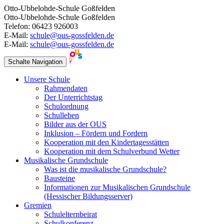
Otto-Ubbelohde-Schule Goßfelden
Otto-Ubbelohde-Schule Goßfelden
Telefon: 06423 926003
E-Mail:
schule@ous-gossfelden.de
E-Mail:
schule@ous-gossfelden.de
Schalte Navigation
Unsere Schule
Rahmendaten
Der Unterrichtstag
Schulordnung
Schulleben
Bilder aus der OUS
Inklusion – Fördern und Fordern
Kooperation mit den Kindertagesstätten
Kooperation mit dem Schulverbund Wetter
Musikalische Grundschule
Was ist die musikalische Grundschule?
Bausteine
Informationen zur Musikalischen Grundschule
(Hessischer Bildungsserver)
Gremien
Schulelternbeirat
Schulkonferenz