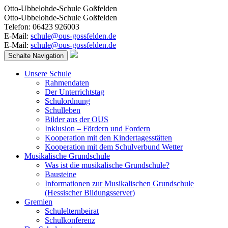
Otto-Ubbelohde-Schule Goßfelden
Otto-Ubbelohde-Schule Goßfelden
Telefon: 06423 926003
E-Mail:
schule@ous-gossfelden.de
E-Mail:
schule@ous-gossfelden.de
Schalte Navigation
Unsere Schule
Rahmendaten
Der Unterrichtstag
Schulordnung
Schulleben
Bilder aus der OUS
Inklusion – Fördern und Fordern
Kooperation mit den Kindertagesstätten
Kooperation mit dem Schulverbund Wetter
Musikalische Grundschule
Was ist die musikalische Grundschule?
Bausteine
Informationen zur Musikalischen Grundschule
(Hessischer Bildungsserver)
Gremien
Schulelternbeirat
Schulkonferenz