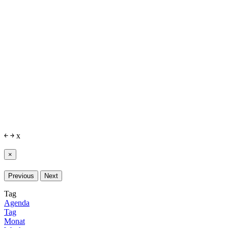
￩
￫
x
×
Previous
Next
Tag
Agenda
Tag
Monat