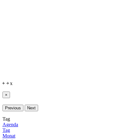
￩
￫
x
×
Previous
Next
Tag
Agenda
Tag
Monat