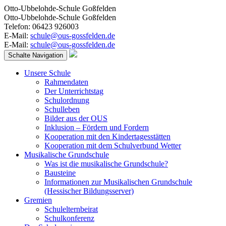
Otto-Ubbelohde-Schule Goßfelden
Otto-Ubbelohde-Schule Goßfelden
Telefon: 06423 926003
E-Mail:
schule@ous-gossfelden.de
E-Mail:
schule@ous-gossfelden.de
Schalte Navigation
Unsere Schule
Rahmendaten
Der Unterrichtstag
Schulordnung
Schulleben
Bilder aus der OUS
Inklusion – Fördern und Fordern
Kooperation mit den Kindertagesstätten
Kooperation mit dem Schulverbund Wetter
Musikalische Grundschule
Was ist die musikalische Grundschule?
Bausteine
Informationen zur Musikalischen Grundschule
(Hessischer Bildungsserver)
Gremien
Schulelternbeirat
Schulkonferenz